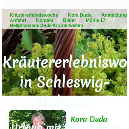
Kräutererlebniswoche
Kora Duda
Anmeldung
Anfahrt
Kontakt
Bilder
Mühle 17
Heilpflanzenschule Kräuterwelten
Kräutererlebniswo
in Schleswig-
Holstein
Kora Duda
Urlaub mit Kräuterduft