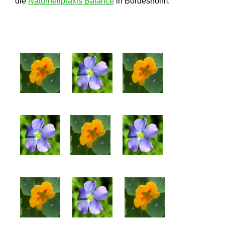
die
Naturheilpraxis Balance
in Bordesholm.